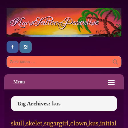
Menu
Tag Archives:
kus
skull,skelet,sugargirl,clown,kus,initial