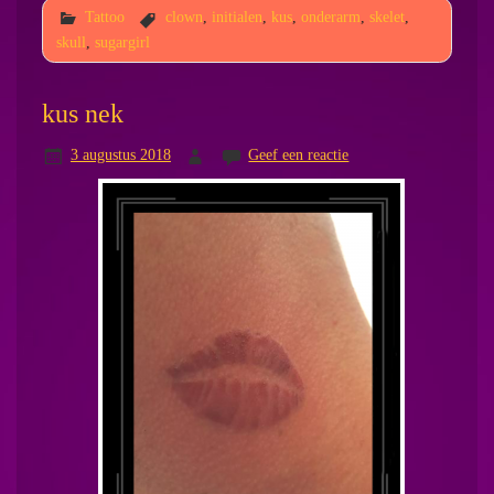
Tattoo
clown
,
initialen
,
kus
,
onderarm
,
skelet
,
skull
,
sugargirl
kus nek
3 augustus 2018
Geef een reactie