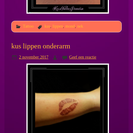
Tattoo
kus
,
lippen
,
mond
,
nek
kus lippen onderarm
2 november 2017
Geef een reactie