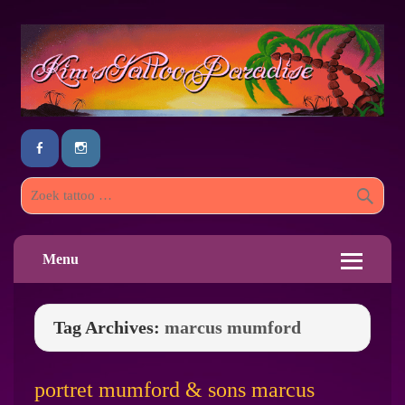
Menu
Tag Archives:
marcus mumford
portret mumford & sons marcus