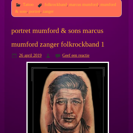
Tattoo
folkrockband
,
marcus mumford
,
mumford
& sons
,
portret
,
zanger
portret mumford & sons marcus
mumford zanger folkrockband 1
26 april 2019
Geef een reactie