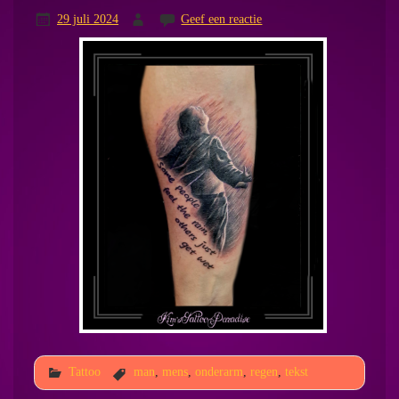
29 juli 2024
Geef een reactie
Tattoo
man
,
mens
,
onderarm
,
regen
,
tekst