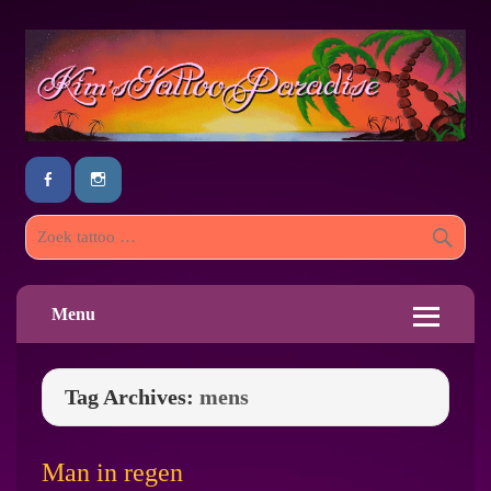
Menu
Tag Archives:
mens
Man in regen