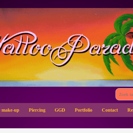
 make-up
Piercing
GGD
Portfolio
Contact
Re