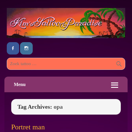
Menu
Tag Archives:
opa
Portret man