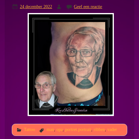
24 december 2022
Geef een reactie
Tattoo
man
,
opa
,
portret.portrait
,
ribben
,
vader