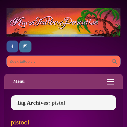
Menu
Tag Archives:
pistol
pistool