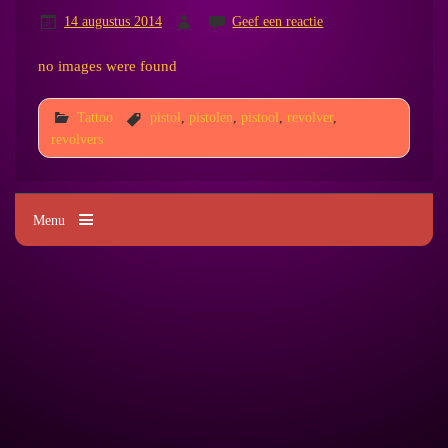
14 augustus 2014
Geef een reactie
no images were found
Tattoo
pistol
,
pistolen
,
pistool
,
revolver
,
revolvers
Menu
Kim's Tattoo Paradise