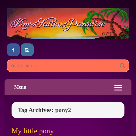
Menu
Tag Archives:
pony2
My little pony