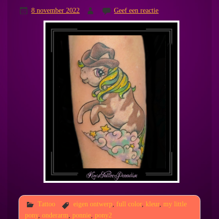
8 november 2022
Geef een reactie
Tattoo
eigen ontwerp
,
full color
,
kleur
,
my little
pony
,
onderarm
,
ponnie
,
pony2