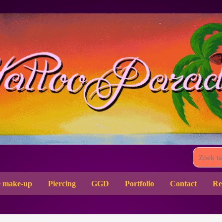
 make-up
Piercing
GGD
Portfolio
Contact
Re