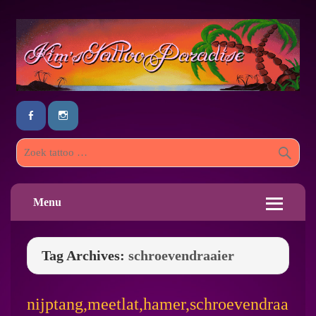
Menu
Tag Archives:
schroevendraaier
nijptang,meetlat,hamer,schroevendraa