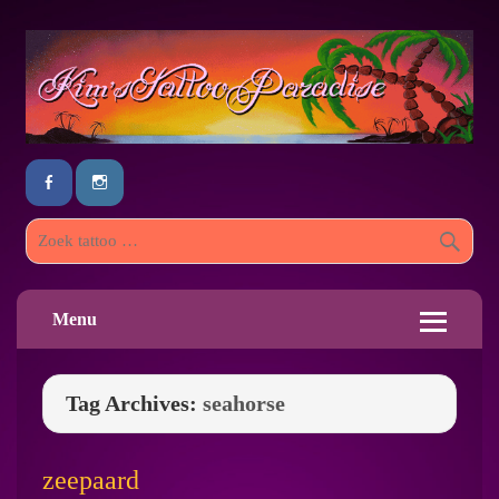
Menu
Tag Archives:
seahorse
zeepaard