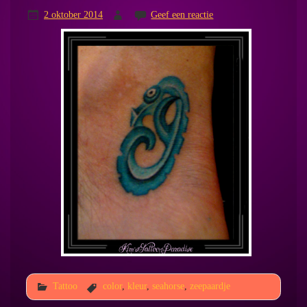
2 oktober 2014
Geef een reactie
Tattoo
color
,
kleur
,
seahorse
,
zeepaardje