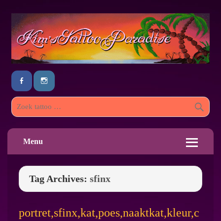
Menu
Tag Archives:
sfinx
portret,sfinx,kat,poes,naaktkat,kleur,c