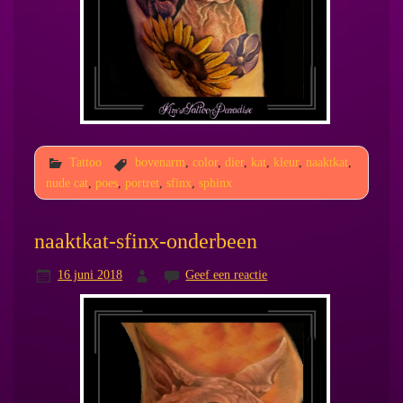
Tattoo
bovenarm
,
color
,
dier
,
kat
,
kleur
,
naaktkat
,
nude cat
,
poes
,
portret
,
sfinx
,
sphinx
naaktkat-sfinx-onderbeen
16 juni 2018
Geef een reactie