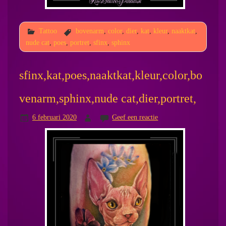
Tattoo
bovenarm
,
color
,
dier
,
kat
,
kleur
,
naaktkat
,
nude cat
,
poes
,
portret
,
sfinx
,
sphinx
sfinx,kat,poes,naaktkat,kleur,color,bo
venarm,sphinx,nude cat,dier,portret,
6 februari 2020
Geef een reactie