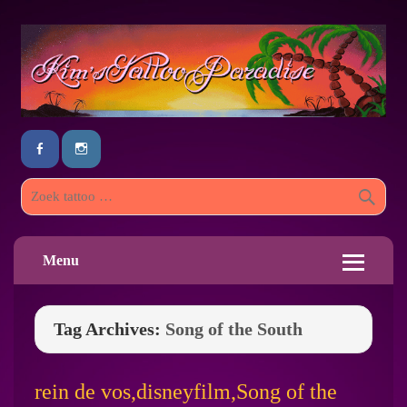
Menu
Tag Archives:
Song of the South
rein de vos,disneyfilm,Song of the