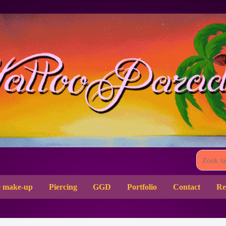
 make-up
Piercing
GGD
Portfolio
Contact
Re