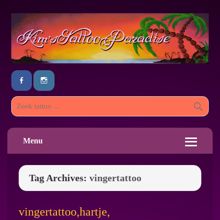
Menu
Tag Archives:
vingertattoo
vingertattoo,hartje,