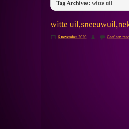
Tag Archives:
witte uil
witte uil,sneeuwuil,ne
6 november 2020
Geef een reac