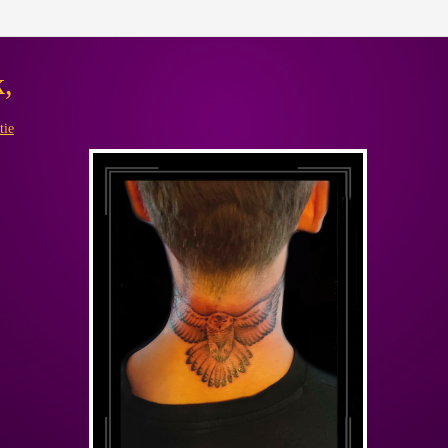
k,
tie