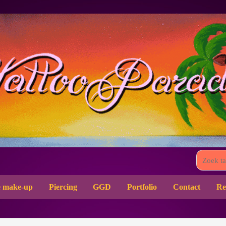
 make-up
Piercing
GGD
Portfolio
Contact
Re