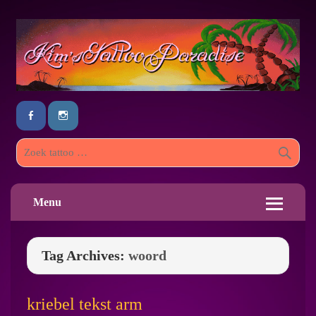
Menu
Tag Archives:
woord
kriebel tekst arm