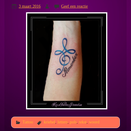
3 maart 2016
Geef een reactie
Tattoo
kriebel
,
letters
,
pols
,
tekst
,
woord