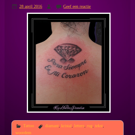
28 april 2016
Geef een reactie
Tattoo
diamant
,
kristal
,
letters
,
rug
,
tekst
,
woordem