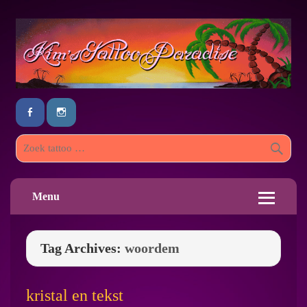
Menu
Tag Archives:
woordem
kristal en tekst