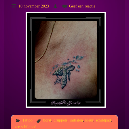
10 november 2023
Geef een reactie
Tattoo
borst
,
druppels
,
initialen
,
kleur
,
schildpad
,
zee schildpad