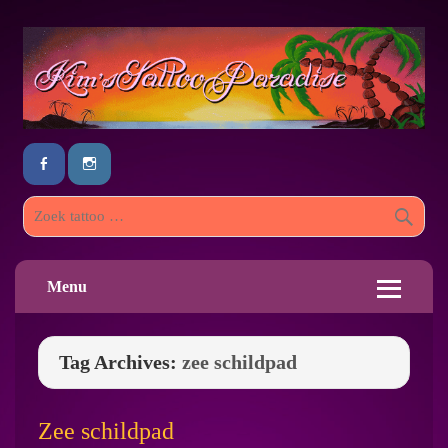
Menu
Tag Archives:
zee schildpad
Zee schildpad