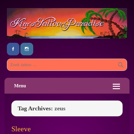
Menu
Tag Archives:
zeus
Sleeve