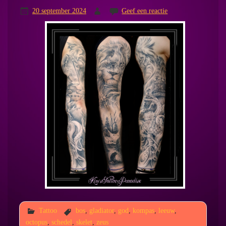
20 september 2024
Geef een reactie
Tattoo
bos
,
gladiator
,
god
,
kompas
,
leeuw
,
octopus
,
schedel
,
skelet
,
zeus