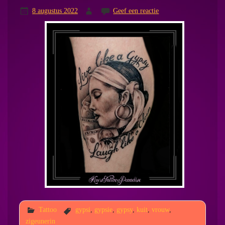
8 augustus 2022
Geef een reactie
Tattoo
gypsi
,
gypsie
,
gypsy
,
kuit
,
vrouw
,
zigeunerin