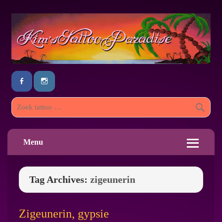
Menu
Tag Archives:
zigeunerin
Zigeunerin, gypsie