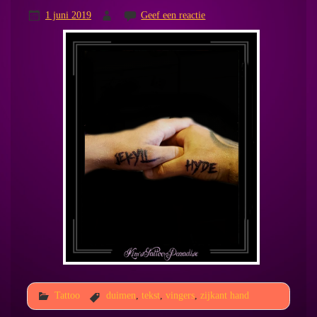
1 juni 2019
Geef een reactie
Tattoo
duimen
,
tekst
,
vingers
,
zijkant hand