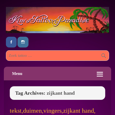
Menu
Tag Archives:
zijkant hand
tekst,duimen,vingers,zijkant hand,