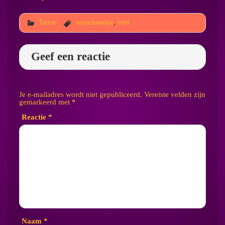
Tattoo
muzieknootje
,
voet
Geef een reactie
Je e-mailadres wordt niet gepubliceerd.
Vereiste velden zijn
gemarkeerd met
*
Reactie
*
Naam
*