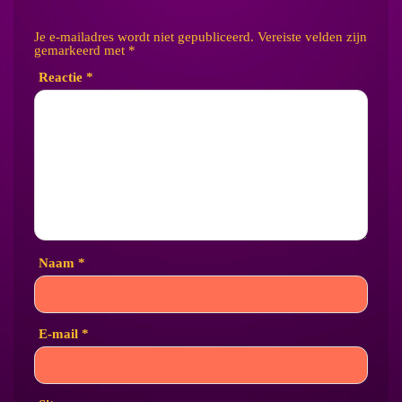
Je e-mailadres wordt niet gepubliceerd.
Vereiste velden zijn
gemarkeerd met
*
Reactie
*
Naam
*
E-mail
*