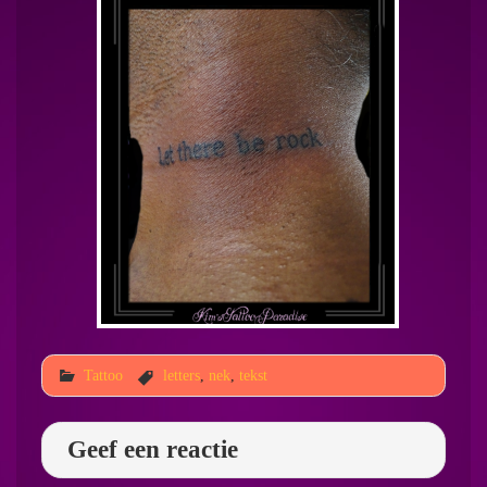
Tattoo
letters
,
nek
,
tekst
Geef een reactie