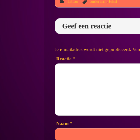
Tattoo
onderarm
,
tekst
Geef een reactie
Je e-mailadres wordt niet gepubliceerd.
Ver
Reactie
*
Naam
*