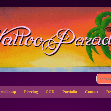
 make-up
Piercing
GGD
Portfolio
Contact
Re