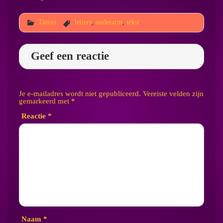
Tattoo
letters
,
onderarm
,
tekst
Geef een reactie
Je e-mailadres wordt niet gepubliceerd.
Vereiste velden zijn
gemarkeerd met
*
Reactie
*
Naam
*