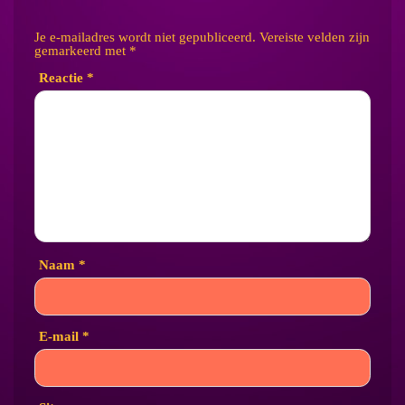
Je e-mailadres wordt niet gepubliceerd.
Vereiste velden zijn
gemarkeerd met
*
Reactie
*
Naam
*
E-mail
*