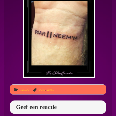
Tattoo
pols
,
tekst
Geef een reactie