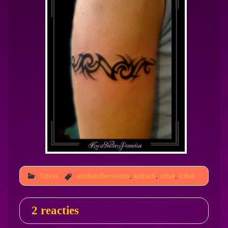
Tattoo
armbandbovenarm
,
keltisch
,
tribal
,
tribel
2 reacties