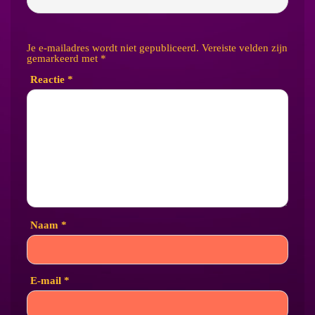
Je e-mailadres wordt niet gepubliceerd.
Vereiste velden zijn
gemarkeerd met
*
Reactie
*
Naam
*
E-mail
*