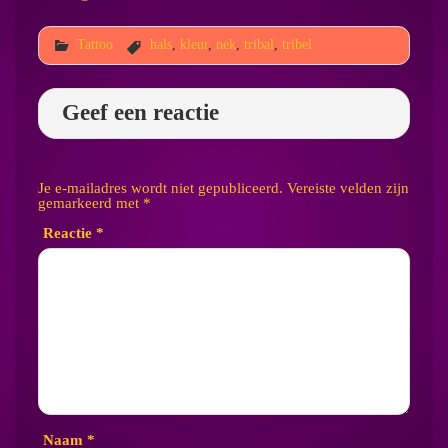
Tattoo
hals
,
kleur
,
nek
,
tribal
,
tribel
Geef een reactie
Je e-mailadres wordt niet gepubliceerd.
Vereiste velden zijn
gemarkeerd met
*
Reactie
*
Naam
*