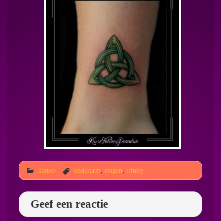
Tattoo
onderarm
,
ringen
,
trinity
Geef een reactie