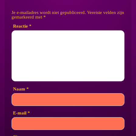
Je e-mailadres wordt niet gepubliceerd.
Vereiste velden zijn
gemarkeerd met
*
Reactie
*
Naam
*
E-mail
*