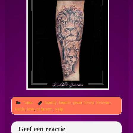
Tattoo
famiily
,
familie
,
gezin
,
leeuw
,
leeuwin
,
liefde
,
love
,
onderarm
,
welp
Geef een reactie