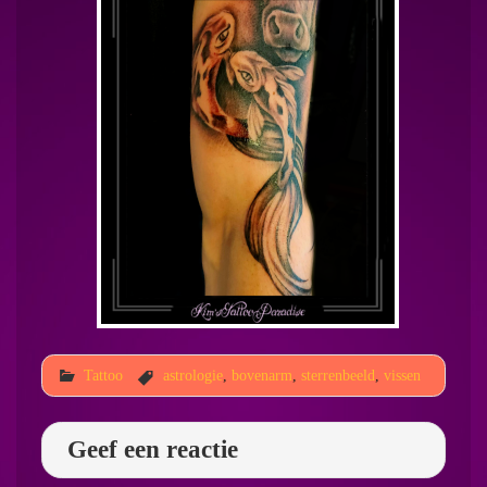
Tattoo
astrologie
,
bovenarm
,
sterrenbeeld
,
vissen
Geef een reactie