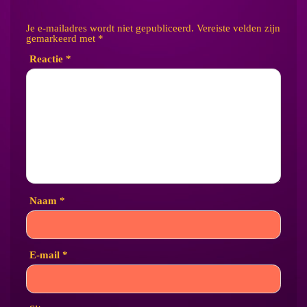
Je e-mailadres wordt niet gepubliceerd.
Vereiste velden zijn
gemarkeerd met
*
Reactie
*
Naam
*
E-mail
*