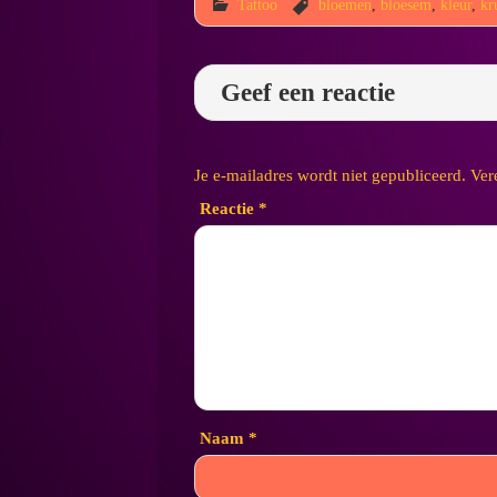
Tattoo
bloemen
,
bloesem
,
kleur
,
kr
Geef een reactie
Je e-mailadres wordt niet gepubliceerd.
Ver
Reactie
*
Naam
*