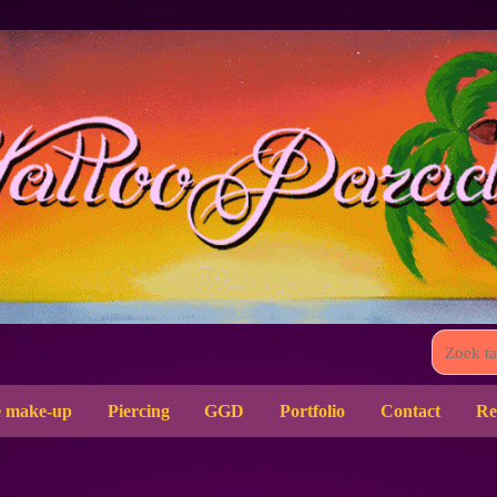
 make-up
Piercing
GGD
Portfolio
Contact
Re