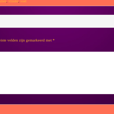
ullen
,
vlinder
,
voet
eiste velden zijn gemarkeerd met
*