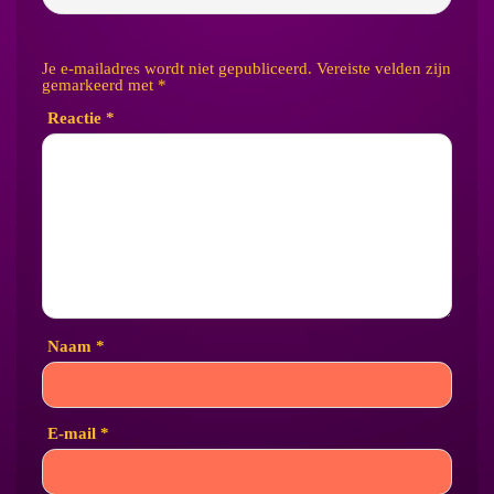
Je e-mailadres wordt niet gepubliceerd.
Vereiste velden zijn
gemarkeerd met
*
Reactie
*
Naam
*
E-mail
*