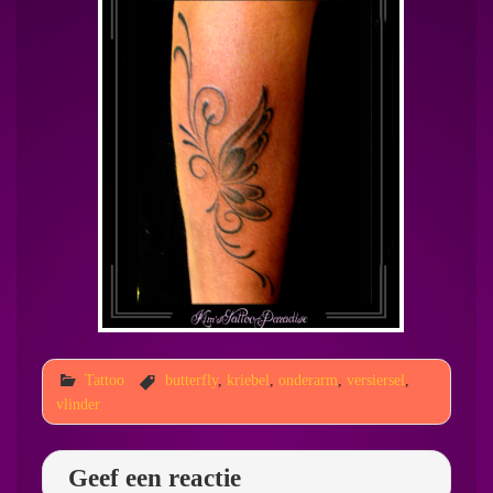
Tattoo
butterfly
,
kriebel
,
onderarm
,
versiersel
,
vlinder
Geef een reactie