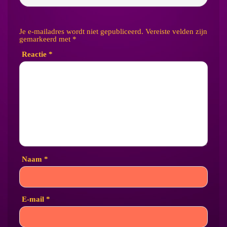
Je e-mailadres wordt niet gepubliceerd.
Vereiste velden zijn
gemarkeerd met
*
Reactie
*
Naam
*
E-mail
*