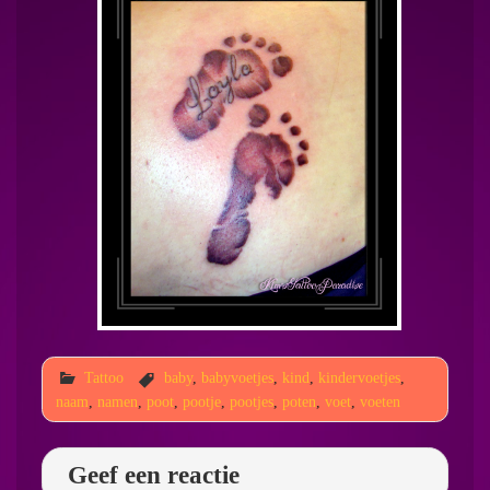
Tattoo
baby
,
babyvoetjes
,
kind
,
kindervoetjes
,
naam
,
namen
,
poot
,
pootje
,
pootjes
,
poten
,
voet
,
voeten
Geef een reactie