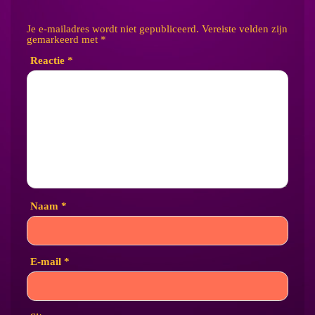
Je e-mailadres wordt niet gepubliceerd.
Vereiste velden zijn
gemarkeerd met
*
Reactie
*
Naam
*
E-mail
*