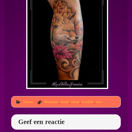
Tattoo
bloemen
,
hond
,
kleur
,
krullen
,
vos
Geef een reactie