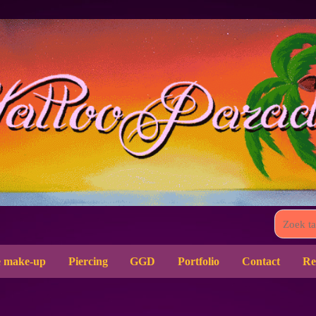
 make-up
Piercing
GGD
Portfolio
Contact
Re