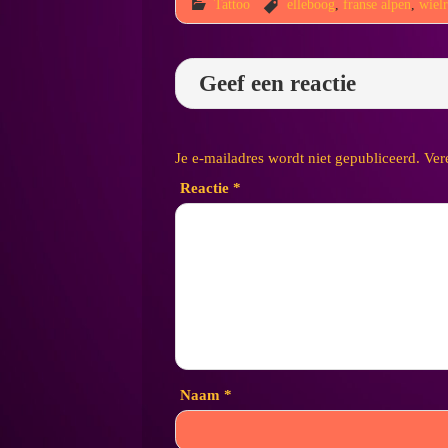
Tattoo
elleboog
,
franse alpen
,
wiel
Geef een reactie
Je e-mailadres wordt niet gepubliceerd.
Ver
Reactie
*
Naam
*