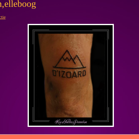
n,elleboog
ctie