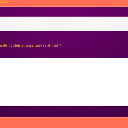
renner
eiste velden zijn gemarkeerd met
*