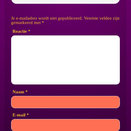
Je e-mailadres wordt niet gepubliceerd.
Vereiste velden zijn
gemarkeerd met
*
Reactie
*
Naam
*
E-mail
*