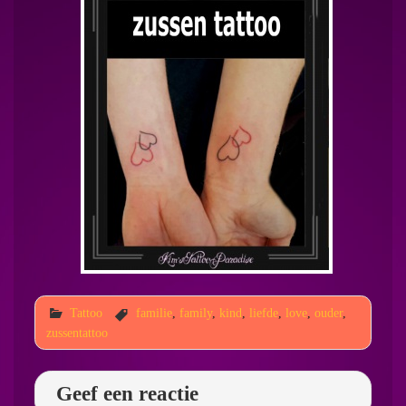
Tattoo
familie
,
family
,
kind
,
liefde
,
love
,
ouder
,
zussentattoo
Geef een reactie