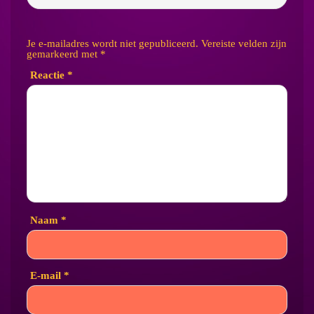
Je e-mailadres wordt niet gepubliceerd.
Vereiste velden zijn
gemarkeerd met
*
Reactie
*
Naam
*
E-mail
*