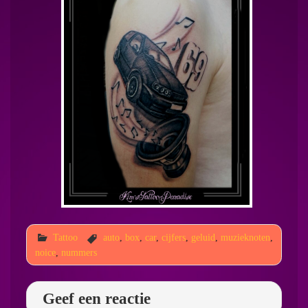
Tattoo
auto
,
box
,
car
,
cijfers
,
geluid
,
muzieknoten
,
noice
,
nummers
Geef een reactie