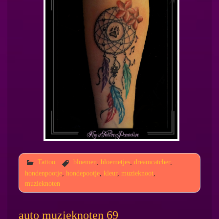
Tattoo
bloemen
,
bloemetjes
,
dreamcatcher
,
hondenpootje
,
hondepootje
,
kleur
,
muzieknoot
,
muzieknoten
auto muzieknoten 69