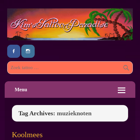
Menu
Tag Archives:
muzieknoten
Koolmees