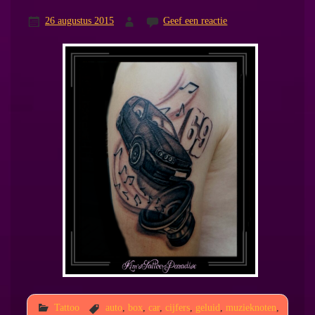
26 augustus 2015
Geef een reactie
Tattoo
auto
,
box
,
car
,
cijfers
,
geluid
,
muzieknoten
,