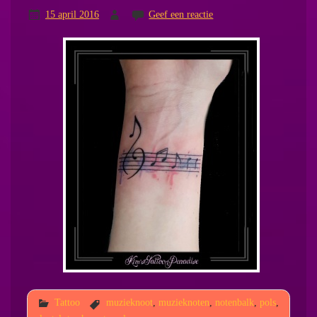
15 april 2016
Geef een reactie
Tattoo
muzieknoot
,
muzieknoten
,
notenbalk
,
pols
,