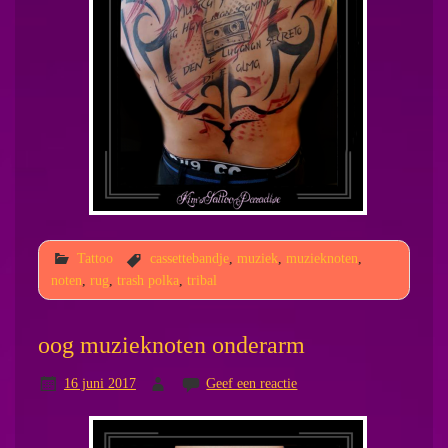
Tattoo
cassettebandje
,
muziek
,
muzieknoten
,
noten
,
rug
,
trash polka
,
tribal
oog muzieknoten onderarm
16 juni 2017
Geef een reactie