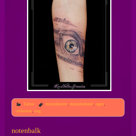
Tattoo
muzieknoten
,
muzieksleutel
,
ogen
,
onderarm
,
oog
notenbalk