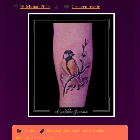
18 februari 2023
Geef een reactie
Tattoo
bloesem
,
koolmees
,
muzieknoten
,
onderarm
,
tak
,
vogel