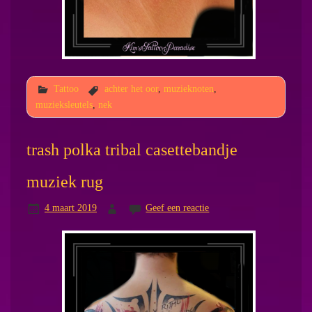
Tattoo
achter het oor
,
muzieknoten
,
muzieksleutels
,
nek
trash polka tribal casettebandje
muziek rug
4 maart 2019
Geef een reactie