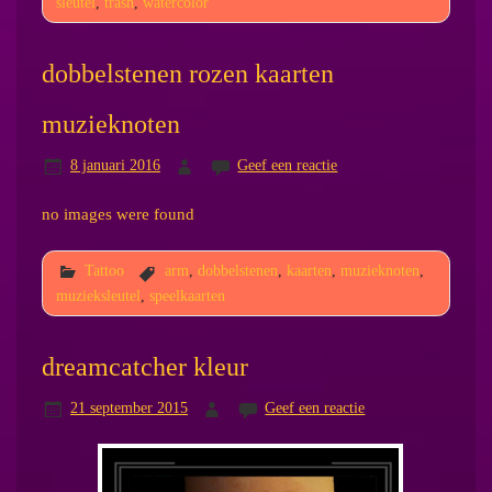
sleutel
,
trash
,
watercolor
dobbelstenen rozen kaarten
muzieknoten
8 januari 2016
Geef een reactie
no images were found
Tattoo
arm
,
dobbelstenen
,
kaarten
,
muzieknoten
,
muzieksleutel
,
speelkaarten
dreamcatcher kleur
21 september 2015
Geef een reactie