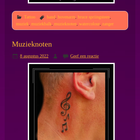
Tattoo
band
,
bovenarm
,
bruce spriingsteen
,
muziek
,
muziekbalk
,
muzieknoten
,
watercolour
,
zanger
Muzieknoten
8 augustus 2022
Geef een reactie