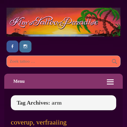
Menu
Tag Archives:
arm
coverup, verfraaiing