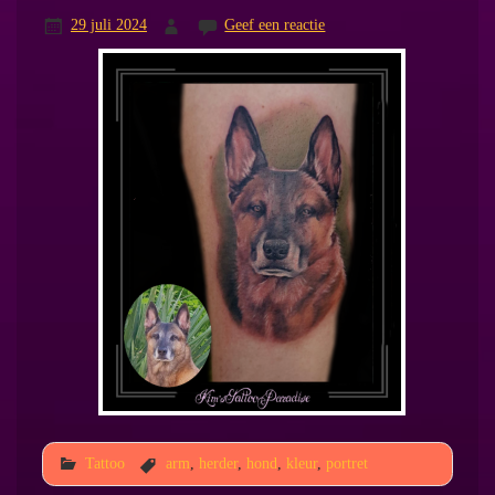
29 juli 2024
Geef een reactie
Tattoo
arm
,
herder
,
hond
,
kleur
,
portret