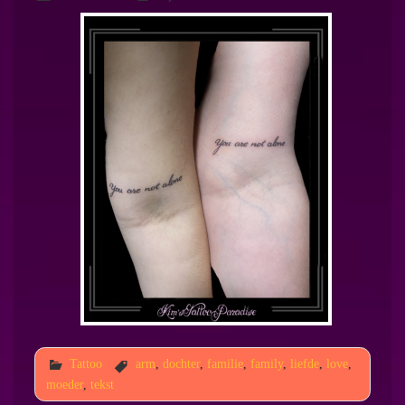
Tattoo
arm
,
dochter
,
familie
,
family
,
liefde
,
love
,
moeder
,
tekst