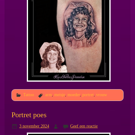
Tattoo
arm
,
meisje
,
moeder
,
portret
,
vrouw
Portret poes
3 november 2024
Geef een reactie