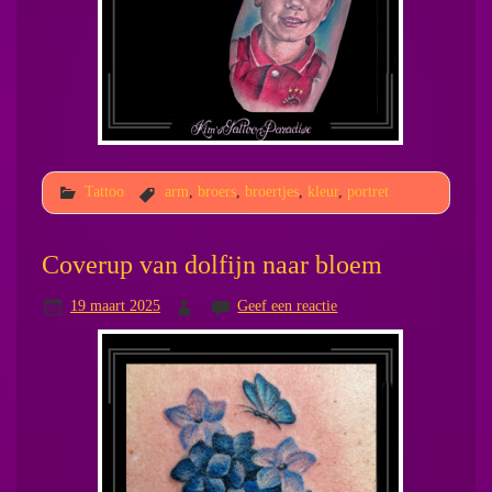
Tattoo
arm
,
broers
,
broertjes
,
kleur
,
portret
Coverup van dolfijn naar bloem
19 maart 2025
Geef een reactie