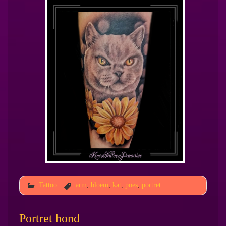
Tattoo
arm
,
bloem
,
kat
,
poes
,
portret
Portret hond