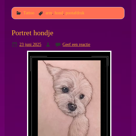
Tattoo
arm
,
hond
,
pootafdruk
Portret hondje
23 juni 2025
Geef een reactie