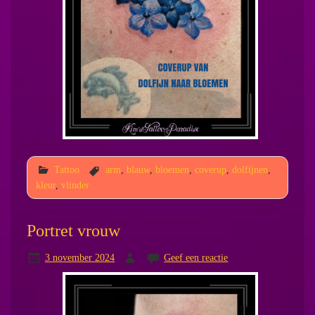
Tattoo
arm
,
blauw
,
bloemen
,
coverup
,
dolfijnen
,
kleur
,
vlinder
Portret vrouw
3 november 2024
Geef een reactie