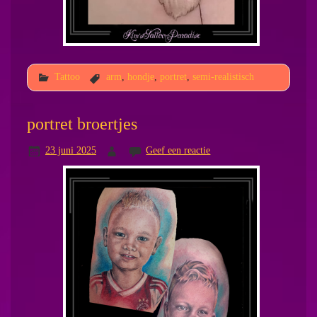
Tattoo
arm
,
hondje
,
portret
,
semi-realistisch
portret broertjes
23 juni 2025
Geef een reactie