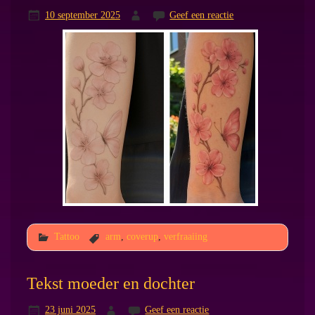
10 september 2025
Geef een reactie
Tattoo
arm
,
coverup
,
verfraaiing
Tekst moeder en dochter
23 juni 2025
Geef een reactie