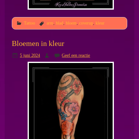
Tattoo
arm
,
blad
,
bloem
,
coverup
,
kleur
Bloemen in kleur
5 juni 2024
Geef een reactie