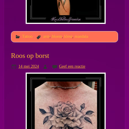
Tattoo
arm
,
bloem
,
kleur
,
mandala
Roos op borst
14 mei 2024
Geef een reactie