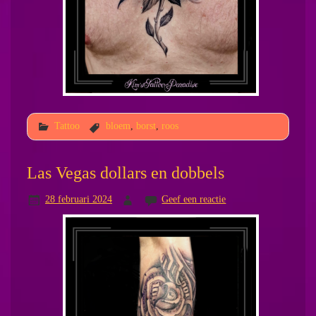
Tattoo
bloem
,
borst
,
roos
Las Vegas dollars en dobbels
28 februari 2024
Geef een reactie