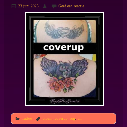
23 juni 2025
Geef een reactie
Tattoo
bloem
,
coverup
,
rug
,
uil