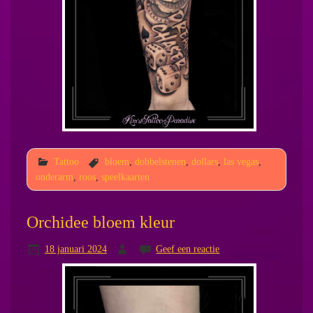
Tattoo
bloem
,
dobbelstenen
,
dollars
,
las vegas
,
onderarm
,
roos
,
speelkaarten
Orchidee bloem kleur
18 januari 2024
Geef een reactie