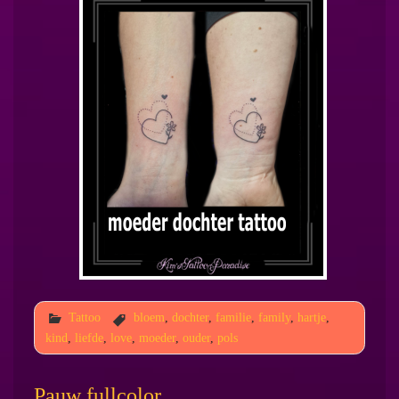
Tattoo
bloem
,
dochter
,
familie
,
family
,
hartje
,
kind
,
liefde
,
love
,
moeder
,
ouder
,
pols
Pauw fullcolor