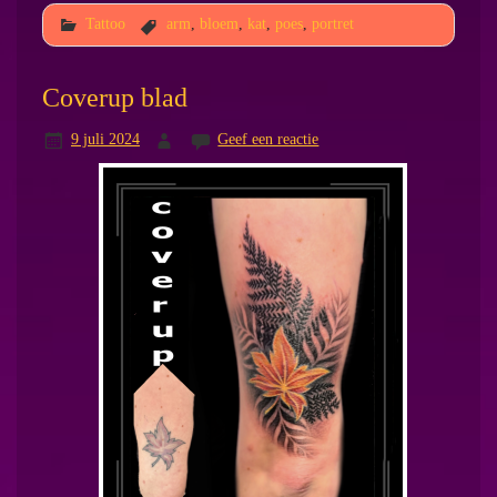
Tattoo
arm
,
bloem
,
kat
,
poes
,
portret
Coverup blad
9 juli 2024
Geef een reactie