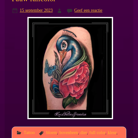
15 september 2023
Geef een reactie
Tattoo
bloem
,
bovenbeen
,
dier
,
full color
,
kleur
,