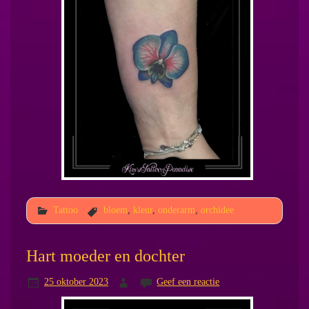
Tattoo
bloem
,
kleur
,
onderarm
,
orchidee
Hart moeder en dochter
25 oktober 2023
Geef een reactie