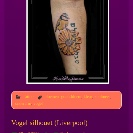
Tattoo
bloemen
,
goudsbloem
,
kleur
,
koolmees
,
onderarm
,
vogel
Vogel silhouet (Liverpool)