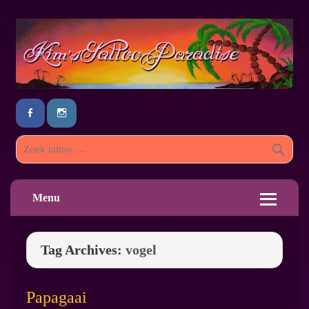
Menu
Tag Archives:
vogel
Papagaai