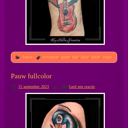
Tattoo
bovenarm
,
gitaar
,
hart
,
kleur
,
liefde
,
vogel
Pauw fullcolor
15 september 2023
Geef een reactie