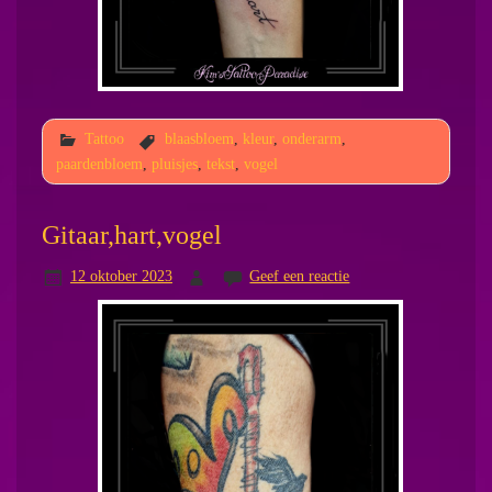
Tattoo
blaasbloem
,
kleur
,
onderarm
,
paardenbloem
,
pluisjes
,
tekst
,
vogel
Gitaar,hart,vogel
12 oktober 2023
Geef een reactie