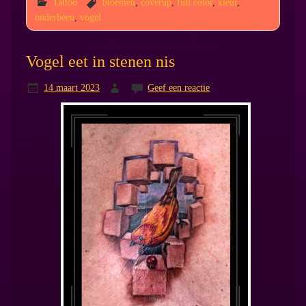
Tattoo
bloemen
,
coverup
,
full color
,
kleur
,
onderbeen
,
vogel
Vogel eet in stenen nis
14 maart 2023
Geef een reactie