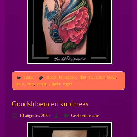
Tattoo
bloem
,
bovenbeen
,
dier
,
full color
,
kleur
,
pauw
,
veer
,
veren
,
vlinder
,
vogel
Goudsbloem en koolmees
10 augustus 2023
Geef een reactie