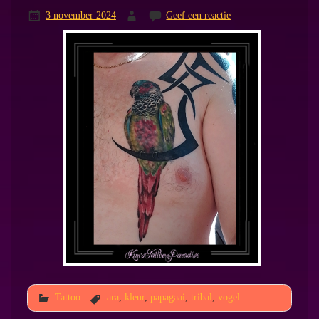
3 november 2024
Geef een reactie
Tattoo
ara
,
kleur
,
papagaai
,
tribal
,
vogel