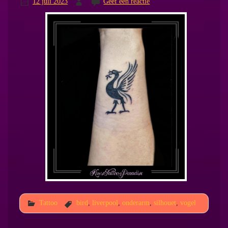
12 juli 2023
Geef een reactie
Tattoo
bird
,
liverpool
,
onderarm
,
silhouet
,
vogel