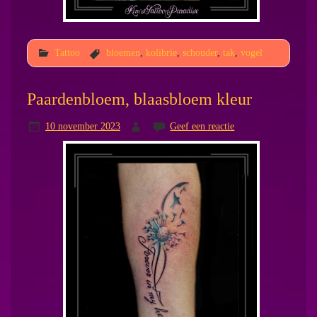
Tattoo
bloemen
,
kolibrie
,
schouder
,
tak
,
vogel
Paardenbloem, blaasbloem kleur
10 november 2023
Geef een reactie