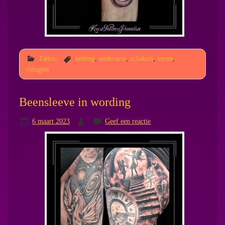
Tattoo
ketting
,
onderarm
,
schakels
,
veren
,
vleugels
Beensleeve in wording
6 maart 2023
Geef een reactie