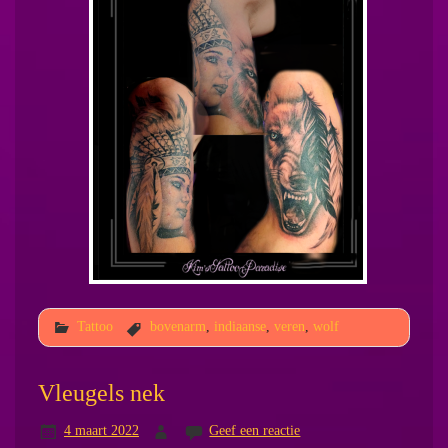
Tattoo
bovenarm
,
indiaanse
,
veren
,
wolf
Vleugels nek
4 maart 2022
Geef een reactie