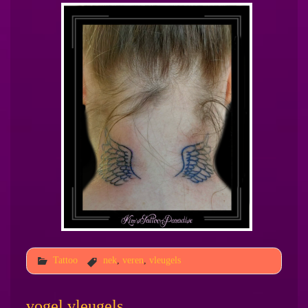
Tattoo
nek
,
veren
,
vleugels
vogel vleugels