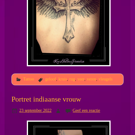
Tattoo
geloof
,
kruis
,
rug
,
veer
,
veren
,
vleugels
Portret indiaanse vrouw
23 september 2022
Geef een reactie