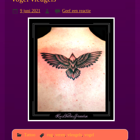
9 juni 2021
Geef een reactie
Tattoo
rug
,
veren
,
vleugels
,
vogel