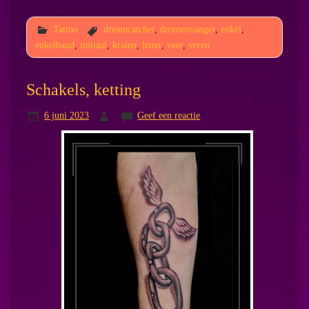
Tattoo
dreamcatcher
,
dromenvanger
,
enkel
,
enkelband
,
initiaal
,
kralen
,
letter
,
veer
,
veren
Schakels, ketting
6 juni 2023
Geef een reactie