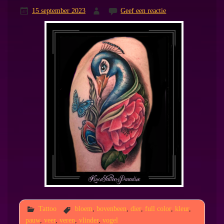
15 september 2023
Geef een reactie
Tattoo
bloem
,
bovenbeen
,
dier
,
full color
,
kleur
,
pauw
,
veer
,
veren
,
vlinder
,
vogel