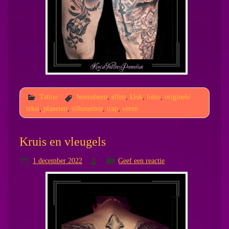
Tattoo
bovenbeen
,
elfen
,
klok
,
lotus
,
originele
tekst
,
planeten
,
silhouetten
,
trap
,
veren
Kruis en vleugels
1 december 2022
Geef een reactie