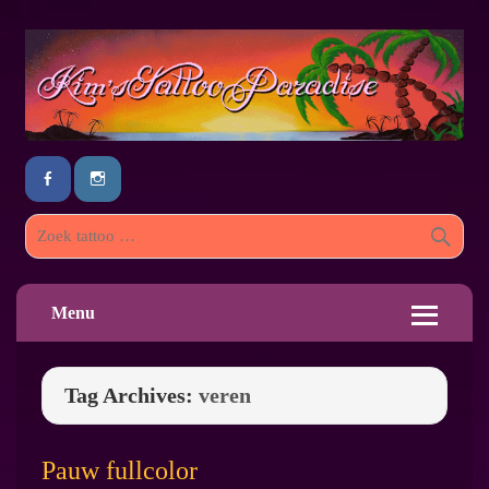
Menu
Tag Archives:
veren
Pauw fullcolor