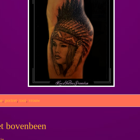
se
,
portret
,
tooi
,
vrouw
et bovenbeen
tie