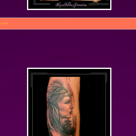
,
wolf