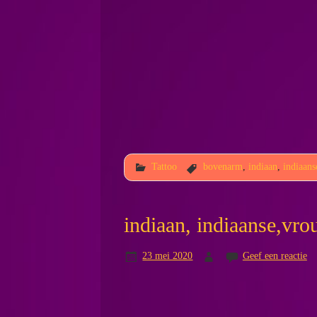
Tattoo
bovenarm
,
indiaan
,
indiaans
indiaan, indiaanse,vr
23 mei 2020
Geef een reactie