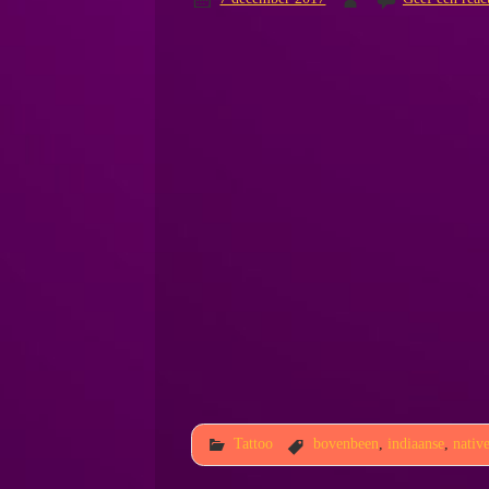
Tattoo
bovenbeen
,
indiaanse
,
nati