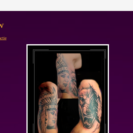
uw
ctie