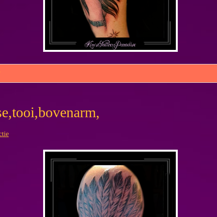
w
se,tooi,bovenarm,
ctie