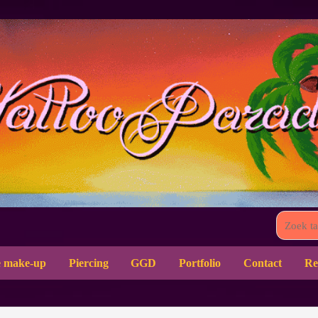
 make-up
Piercing
GGD
Portfolio
Contact
Re