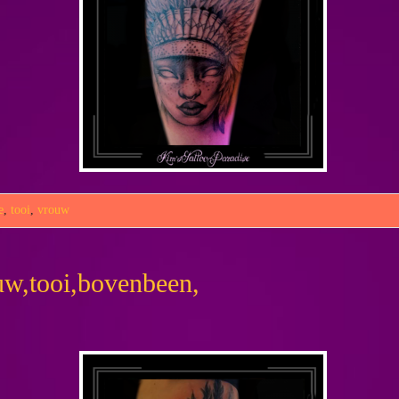
e
,
tooi
,
vrouw
ouw,tooi,bovenbeen,