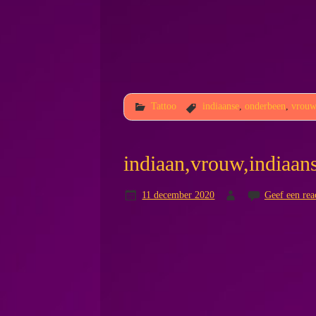
Tattoo
indiaanse
,
onderbeen
,
vrou
indiaan,vrouw,indiaan
11 december 2020
Geef een rea