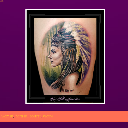
ve woman
,
portrait
,
portret
,
vrouw