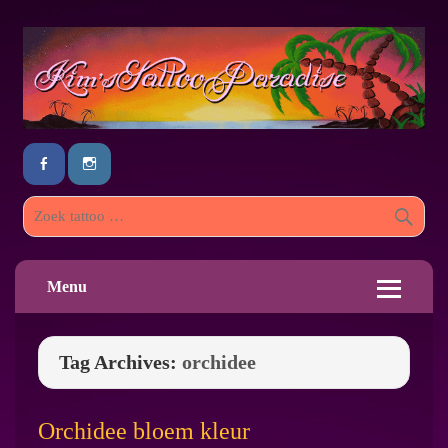
Menu
Tag Archives:
orchidee
Orchidee bloem kleur