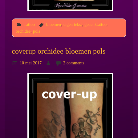
Tattoo
bloemen
,
eigen tekst
,
gedenktattoo
,
orchidee
,
pols
coverup orchidee bloemen pols
10 mei 2017
2 comments