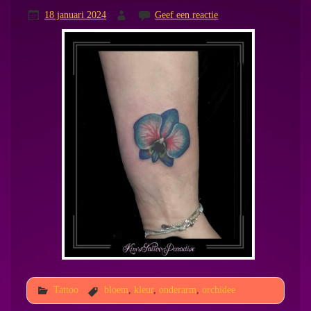
18 januari 2024
Geef een reactie
Tattoo
bloem
,
kleur
,
onderarm
,
orchidee