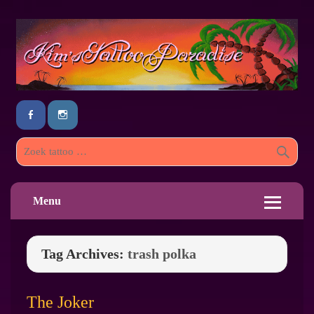
Menu
Tag Archives:
trash polka
The Joker