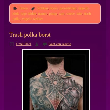
Tattoo
blokken
,
boom
,
gereedschap
,
hagedis
,
klok
,
logo leiden
,
namen
,
pinup
,
ram
,
sleeve
,
stier
,
trash
polka
,
vogels
,
wekker
Trash polka borst
1 mei 2021
Geef een reactie