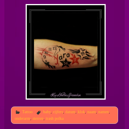
Tattoo
baby
,
cijfers
,
datum
,
klok
,
naam
,
namen
,
onderarm
,
sterren
,
trash polka