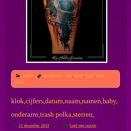
Tattoo
doodshoofd
,
kuit
,
skelet
,
skull
,
trash
polka
klok,cijfers,datum,naam,namen,baby,
onderarm,trash polka,sterren,
21 december 2019
Geef een reactie