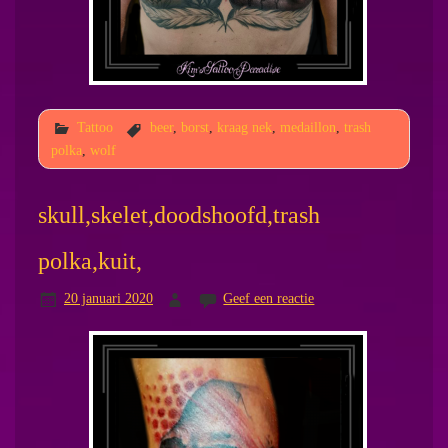
Tattoo
beer
,
borst
,
kraag nek
,
medaillon
,
trash
polka
,
wolf
skull,skelet,doodshoofd,trash
polka,kuit,
20 januari 2020
Geef een reactie