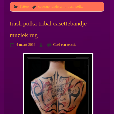
Tattoo
coverup
,
onderarm
,
trash polka
trash polka tribal casettebandje
muziek rug
4 maart 2019
Geef een reactie