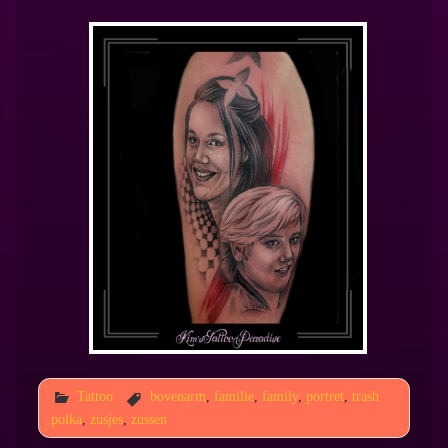
Tattoo
bovenarm
,
familie
,
family
,
portret
,
trash
polka
,
zusjes
,
zussen