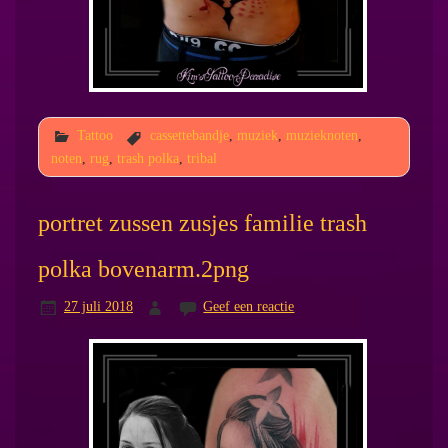
Tattoo
cassettebandje
,
muziek
,
muzieknoten
,
noten
,
rug
,
trash polka
,
tribal
portret zussen zusjes familie trash
polka bovenarm.2png
27 juli 2018
Geef een reactie