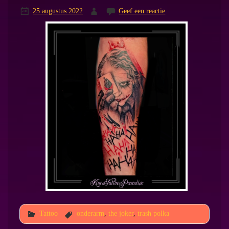
25 augustus 2022
Geef een reactie
Tattoo
onderarm
,
the joker
,
trash polka