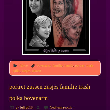
Tattoo
bovenarm
,
familie
,
family
,
portret
,
trash
polka
,
zusjes
,
zussen
portret zussen zusjes familie trash
polka bovenarm
27 juli 2018
Geef een reactie