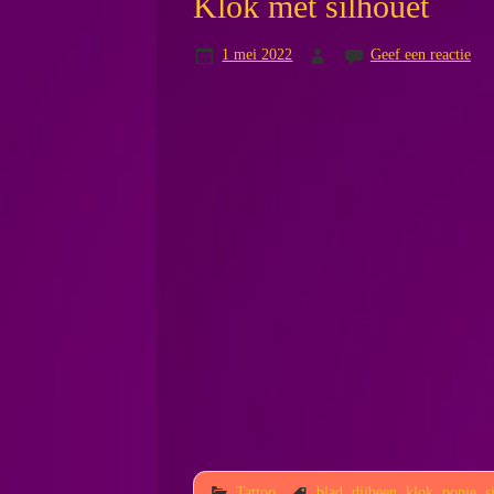
Klok met silhouet
1 mei 2022
Geef een reactie
Tattoo
blad
,
dijbeen
,
klok
,
popje
,
s