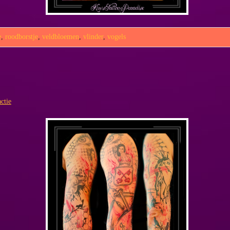
e
,
roodborstje
,
veldbloemen
,
vlinder
,
vogels
ctie