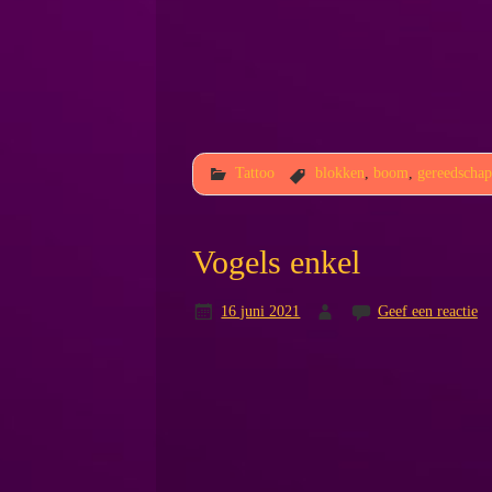
Tattoo
blokken
,
boom
,
gereedscha
Vogels enkel
16 juni 2021
Geef een reactie