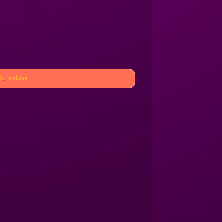
ls
,
wekker