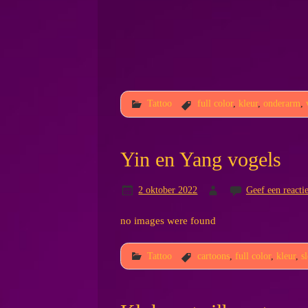
Tattoo
full color
,
kleur
,
onderarm
,
Yin en Yang vogels
2 oktober 2022
Geef een reacti
no images were found
Tattoo
cartoons
,
full color
,
kleur
,
s