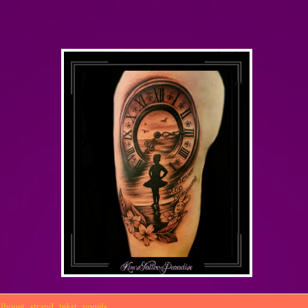
ilhouet
,
strand
,
tekst
,
vogels