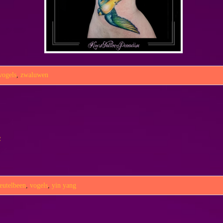
vogels
,
zwaluwen
e
leutelbeen
,
vogels
,
yin yang