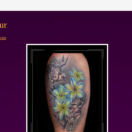
ur
ctie