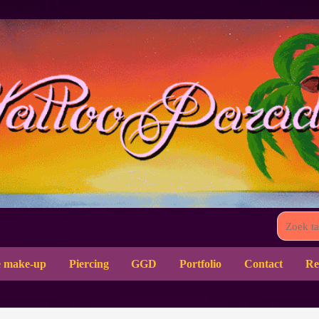
 make-up
Piercing
GGD
Portfolio
Contact
Re