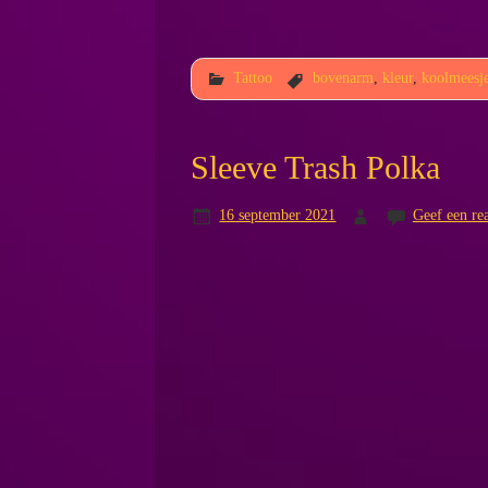
Tattoo
bovenarm
,
kleur
,
koolmeesj
Sleeve Trash Polka
16 september 2021
Geef een rea