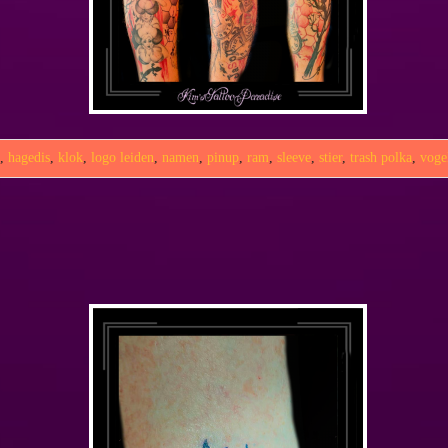
p
,
hagedis
,
klok
,
logo leiden
,
namen
,
pinup
,
ram
,
sleeve
,
stier
,
trash polka
,
voge