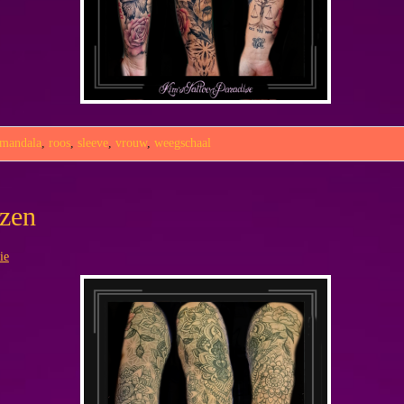
mandala
,
roos
,
sleeve
,
vrouw
,
weegschaal
ozen
ie