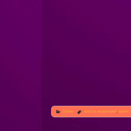
Tattoo
alice in wonderland
,
sleeve