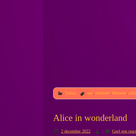
Tattoo
aap
,
bloemen
,
bloesem
,
olif
Alice in wonderland
2 december 2022
Geef een reac