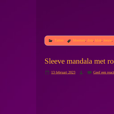
Tattoo
bloemen
,
dots
,
klok
,
leeuw
,
Sleeve mandala met r
13 februari 2023
Geef een react