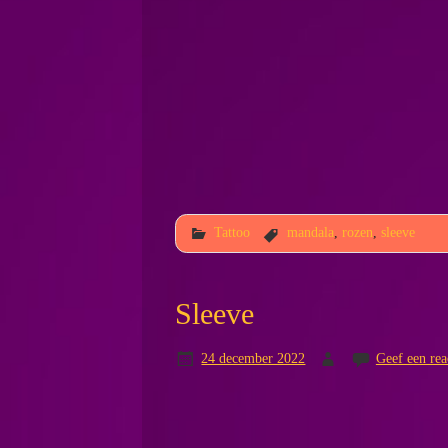
Tattoo
mandala
,
rozen
,
sleeve
Sleeve
24 december 2022
Geef een rea