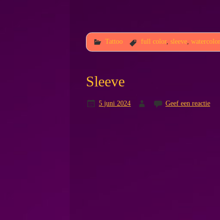
Tattoo
full color
,
sleeve
,
watercolor
Sleeve
5 juni 2024
Geef een reactie