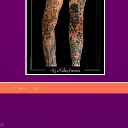
ant
,
sleeve
,
takken
,
vogel
tie