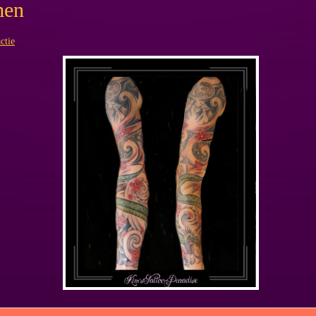
men
ctie