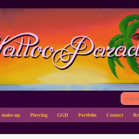
 make-up
Piercing
GGD
Portfolio
Contact
Re