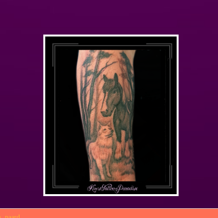
m
,
paard