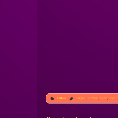
Tattoo
bergen
,
bomen
,
hond
,
lucht