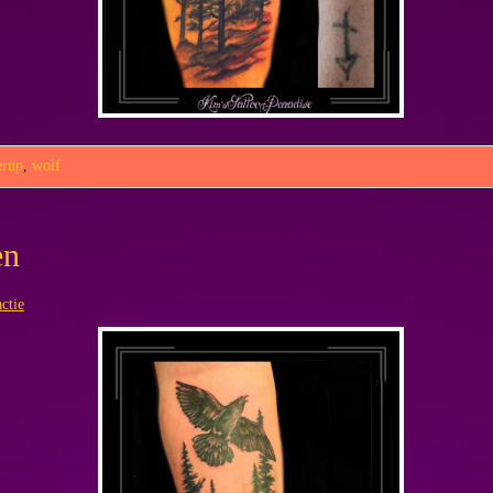
erup
,
wolf
en
ctie