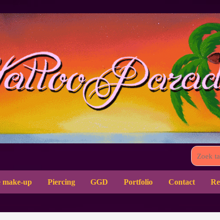
 make-up
Piercing
GGD
Portfolio
Contact
Re