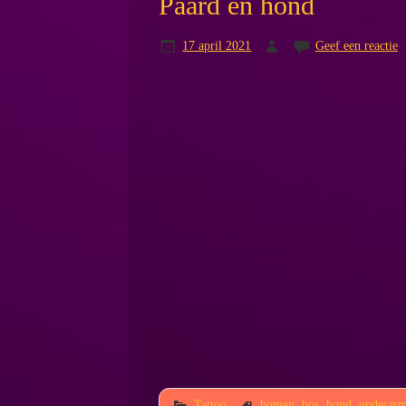
Paard en hond
17 april 2021
Geef een reactie
Tattoo
bomen
,
bos
,
hond
,
onderar