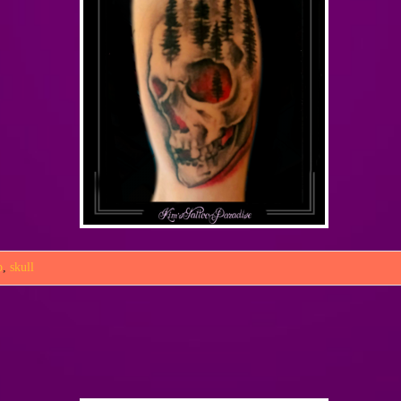
p
,
skull