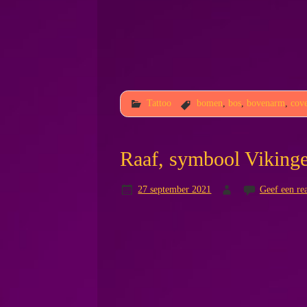
Tattoo
bomen
,
bos
,
bovenarm
,
cov
Raaf, symbool Viking
27 september 2021
Geef een rea