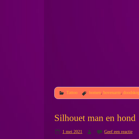
Tattoo
bomen
,
bovenarm
,
doodsko
Silhouet man en hond
1 mei 2021
Geef een reactie