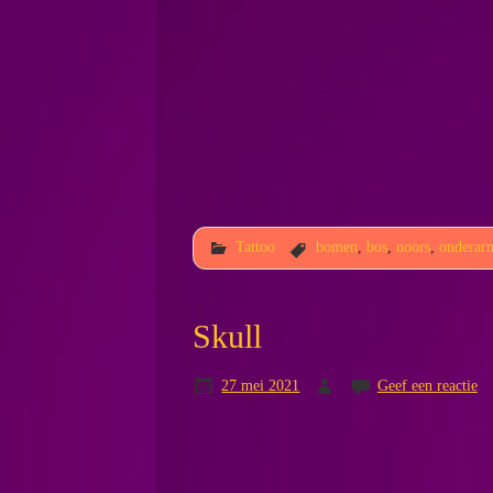
Tattoo
bomen
,
bos
,
noors
,
onderar
Skull
27 mei 2021
Geef een reactie