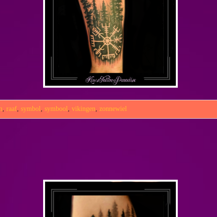
m
,
raaf
,
symbol
,
symbool
,
vikingen
,
zonnewiel