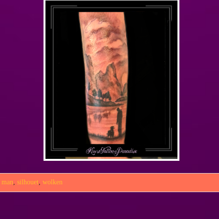
,
man
,
silhouet
,
wolken