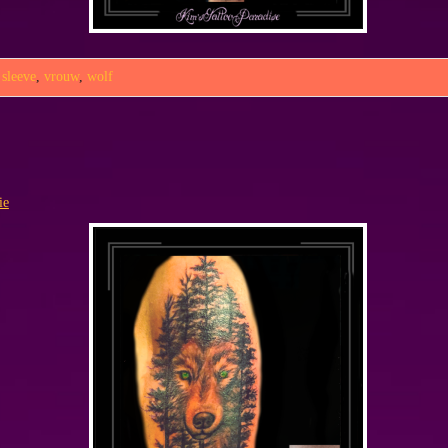
,
sleeve
,
vrouw
,
wolf
ie