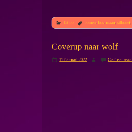
Tattoo
bomen
,
bos
,
maan
,
silhouet
Coverup naar wolf
11 februari 2022
Geef een react