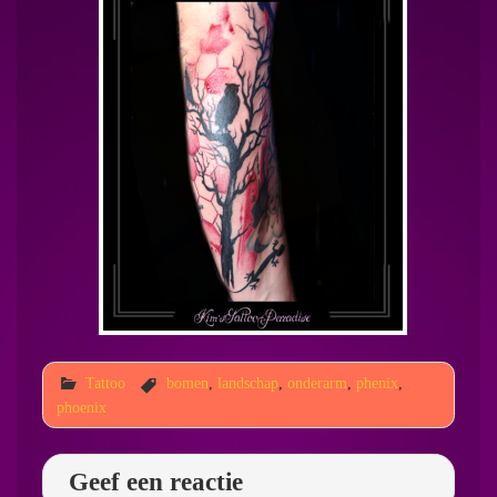
Tattoo
bomen
,
landschap
,
onderarm
,
phenix
,
phoenix
Geef een reactie