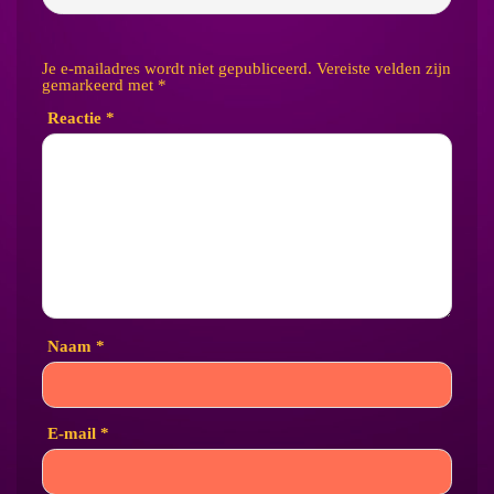
Je e-mailadres wordt niet gepubliceerd.
Vereiste velden zijn
gemarkeerd met
*
Reactie
*
Naam
*
E-mail
*